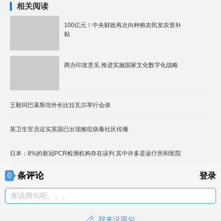
相关阅读
100亿元！中央财政再次向种粮农民发农资补
贴
两办印发意见 推进实施国家文化数字化战略
王毅同巴基斯坦外长比拉瓦尔举行会谈
英卫生官员证实英国已出现猴痘病毒社区传播
日本：8%的新冠PCR检测机构存在误判 其中许多是诊疗所和医院
条评论
0
登录
来说两句吧。。。
我来说两句