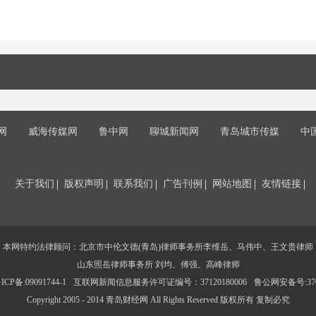
网
威海传媒网
鲁中网
聊城新闻网
青岛城市传媒
中
关于我们
版权声明
联系我们
广告刊例
网站地图
友情链接
本网特约法律顾问：北京市中伦文德(青岛)律师事务所李维岳、马伟中、王文贵律师
山东照岳律师事务所 刘均、傅强、高峰律师
CP备:09091744-1
互联网新闻信息服务许可证编号：37120180006
鲁公网安备号:3702
Copyright 2005 - 2014 青岛财经网 All Rights Reserved 版权所有 复制必究