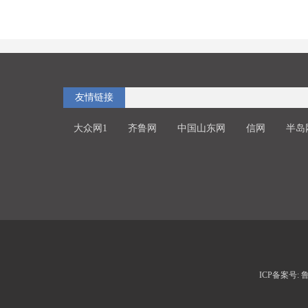
友情链接
大众网1
齐鲁网
中国山东网
信网
半岛
ICP备案号: 鲁I