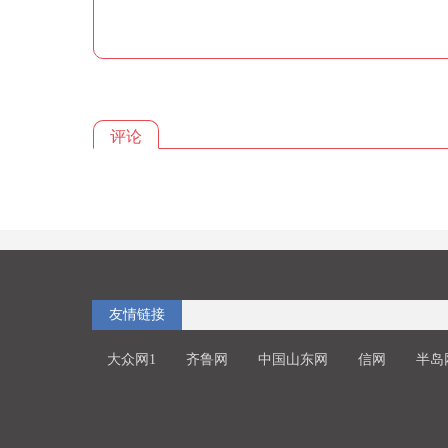
评论
友情链接
大众网1
齐鲁网
中国山东网
信网
半岛