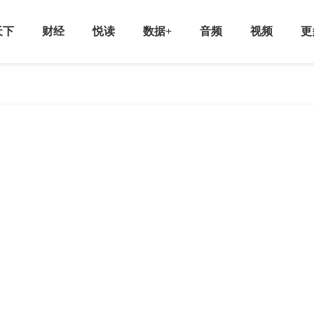
天下
财经
悦读
数据+
音频
视频
更