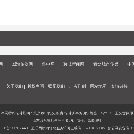
网
威海传媒网
鲁中网
聊城新闻网
青岛城市传媒
中
关于我们
版权声明
联系我们
广告刊例
网站地图
友情链接
本网特约法律顾问：北京市中伦文德(青岛)律师事务所李维岳、马伟中、王文贵律师
山东照岳律师事务所 刘均、傅强、高峰律师
CP备:09091744-1
互联网新闻信息服务许可证编号：37120180006
鲁公网安备号:3702