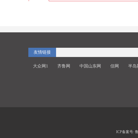
友情链接
大众网1
齐鲁网
中国山东网
信网
半岛
ICP备案号: 鲁I