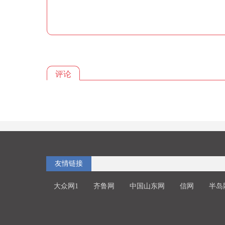
评论
友情链接
大众网1
齐鲁网
中国山东网
信网
半岛