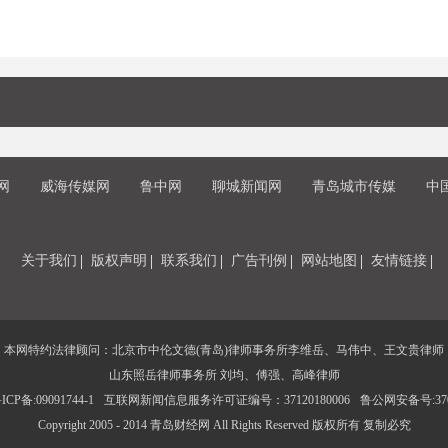
网
威海传媒网
鲁中网
聊城新闻网
青岛城市传媒
中
关于我们
版权声明
联系我们
广告刊例
网站地图
友情链接
本网特约法律顾问：北京市中伦文德(青岛)律师事务所李维岳、马伟中、王文贵律师
山东照岳律师事务所 刘均、傅强、高峰律师
CP备:09091744-1
互联网新闻信息服务许可证编号：37120180006
鲁公网安备号:3702
Copyright 2005 - 2014 青岛财经网 All Rights Reserved 版权所有 复制必究