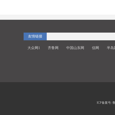
友情链接
大众网1
齐鲁网
中国山东网
信网
半岛
ICP备案号: 鲁I