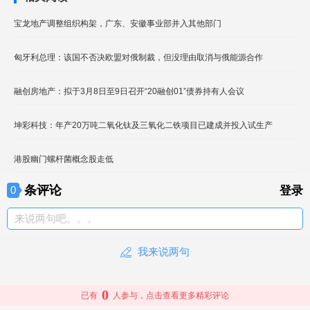
宝龙地产调整组织构架，广东、安徽事业部并入其他部门
匈牙利总理：该国不否决欧盟对俄制裁，但没理由取消与俄能源合作
融创房地产：拟于3月8日至9日召开“20融创01”债券持有人会议
坤彩科技：年产20万吨二氧化钛及三氧化二铁项目已建成并投入试生产
港股幽门螺杆菌概念股走低
条评论
0
登录
来说两句吧。。。
我来说两句
0
已有
人参与，点击查看更多精彩评论