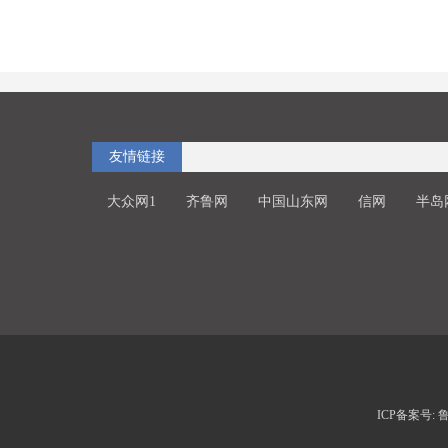
友情链接
大众网1
齐鲁网
中国山东网
信网
半岛
ICP备案号: 鲁I