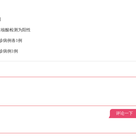
例
5日核酸检测为阳性
诊病例各1例
诊病例1例
评论一下