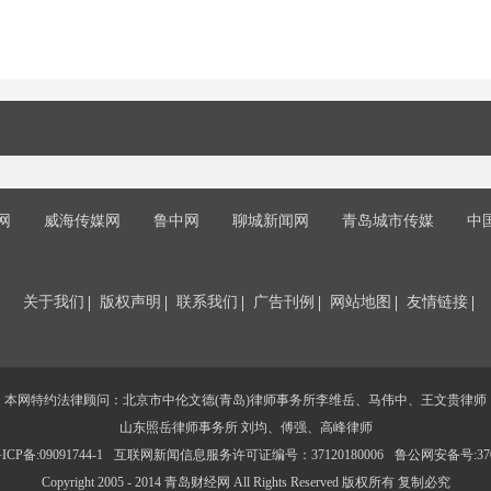
网
威海传媒网
鲁中网
聊城新闻网
青岛城市传媒
中
关于我们
版权声明
联系我们
广告刊例
网站地图
友情链接
本网特约法律顾问：北京市中伦文德(青岛)律师事务所李维岳、马伟中、王文贵律师
山东照岳律师事务所 刘均、傅强、高峰律师
CP备:09091744-1
互联网新闻信息服务许可证编号：37120180006
鲁公网安备号:3702
Copyright 2005 - 2014 青岛财经网 All Rights Reserved 版权所有 复制必究