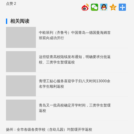
点赞 2
相关阅读
中欧班列（齐鲁号）中国青岛—德国曼海姆首
班双向成功开行
这些驻青高校陆续发布通知，明确要求分批返
校、三类学生暂缓返校
青理工贴心服务喜迎学子归八天时间13000余
名学生顺利返校
青岛又一批高校确定开学时间，三类学生暂缓
返校
扬州：全市各级各类学校（含幼儿园）均暂缓开学返校