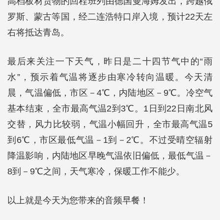
高档板材货物的回程班列由德国曼海姆发出，跨越俄
罗斯、蒙古等国，经二连浩特口岸入境，预计22天左
右将抵达青岛。
最后来关注一下天气，昨日是二十四节气中的“雨
水”，预示着气温将逐步由寒冷转向温暖。今天清
晨，气温偏低，市区－4℃，内陆地区－9℃。冷空气
基本结束，全市最高气温2到3℃。1日到22日南北风
交替，风力比较弱，气温小幅回升，全市最高气温5
到6℃，市区最低气温－1到－2℃。不过受晴空辐射
降温影响，内陆地区早晚气温依旧偏低，最低气温－
8到－9℃之间，天气寒冷，保暖工作不能少。
以上就是今天为您带来的音频早餐！