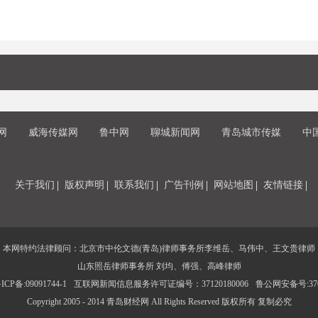
网
威海传媒网
鲁中网
聊城新闻网
青岛城市传媒
中
关于我们
版权声明
联系我们
广告刊例
网站地图
友情链接
本网特约法律顾问：北京市中伦文德(青岛)律师事务所李维岳、马伟中、王文贵律师
山东照岳律师事务所 刘均、傅强、高峰律师
CP备:09091744-1
互联网新闻信息服务许可证编号：37120180006
鲁公网安备号:3702
Copyright 2005 - 2014 青岛财经网 All Rights Reserved 版权所有 复制必究