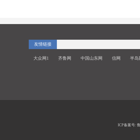
友情链接
大众网1
齐鲁网
中国山东网
信网
半岛
ICP备案号: 鲁I