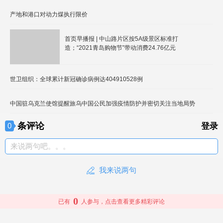
产地和港口对动力煤执行限价
首页早播报 | 中山路片区按5A级景区标准打
造；“2021青岛购物节”带动消费24.76亿元
世卫组织：全球累计新冠确诊病例达404910528例
中国驻乌克兰使馆提醒旅乌中国公民加强疫情防护并密切关注当地局势
条评论
0
登录
来说两句吧。。。
我来说两句
0
已有
人参与，点击查看更多精彩评论