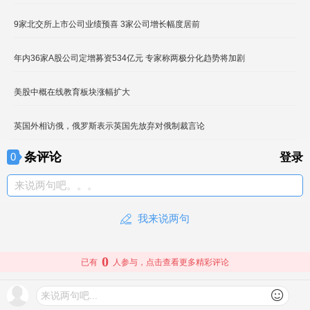
9家北交所上市公司业绩预喜 3家公司增长幅度居前
年内36家A股公司定增募资534亿元 专家称两极分化趋势将加剧
美股中概在线教育板块涨幅扩大
英国外相访俄，俄罗斯表示英国先放弃对俄制裁言论
条评论
0
登录
来说两句吧。。。
我来说两句
0
已有
人参与，点击查看更多精彩评论
来说两句吧...