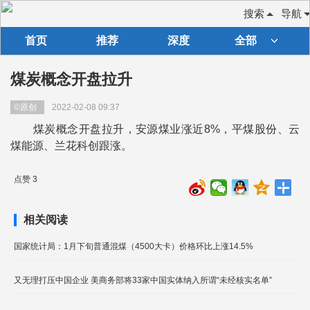
搜索
导航
首页
推荐
深度
全部
煤炭概念开盘拉升
©原创
2022-02-08 09:37
煤炭概念开盘拉升，安源煤业涨近8%，平煤股份、云
煤能源、兰花科创跟涨。
点赞 3
相关阅读
国家统计局：1月下旬普通混煤（4500大卡）价格环比上涨14.5%
又无理打压中国企业 美商务部将33家中国实体纳入所谓“未经核实名单”