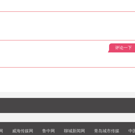
评论一下
网
威海传媒网
鲁中网
聊城新闻网
青岛城市传媒
中