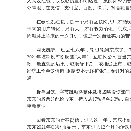
人民发红包，以获取流量和知名度。虽然如今的
夺阵地，在微信、支付宝、百度、快手、抖音轮番
在春晚发红包，是一个只有互联网大厂才能
带来的用户转化，只有大厂才有能力消化。京东斥
周期路上等来的一次良机，也是一次自证实力的苦
网友感叹，过去七八年，轮也轮到京东了。
2021年堪称反垄断调查“大年”，互联网公司首
款。最直观的后果，或股价下跌，或推迟上市，
经济工作会议强调“限制资本无序扩张”主要针对
遇。
野兽回笼。字节跳动将整体裁撤战略投资部门
京东的股票分配给股东，持股从17%降至2.3%
重新定位。
回看京东的新春贺信，过去这一年，京东提
京东2021年Q3财报显示，京东过去12个月的活