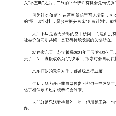
头“不垄断”之后，二线的平台或许有机会凭借优
何为社会价值？在新春贺信里可以看到，社
的“亚一就业村”，是乡村振兴京东“奔富计划”。
大厂不应是虚无缥缈的空中楼阁，而是而拥
社会价值同步共频，是获得持续发展的关键所在。
就在这几天，苏宁被曝2021年巨亏逾423
美了，App 直接改名为“真快乐”，搜索时会自动联
京东打败的竞争对手，都曾经是行业第一。
年初，华为任正非向母校贵州都匀一中发新年
达了相信寒冬过后暖春终会到来。
人们总是乐观看待新的一年，但却是王兴一句
多。