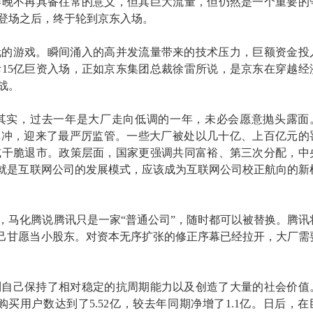
春晚不再具备往常的意义，但其巨大流量，但仍然是一个重要的
登场之后，终于轮到京东入场。
玩的游戏。瞬间涌入的高并发流量带来的技术压力，巨额资金投
15亿巨资入场，正如京东集团总裁徐雷所说，是京东在穿越经
战。
其实，过去一年是大厂走向低调的一年，未必会愿意抛头露面
当其冲，迎来了最严厉监管。一些大厂被处以几十亿、上百亿元的
或干脆退市。政策层面，国家更强调共同富裕、第三次分配，中
的就是互联网公司的发展模式，应该成为互联网公司校正航向的新
，马化腾说腾讯只是一家“普通公司”，随时都可以被替换。腾讯
，自己甘愿当小股东。对资本无序扩张的修正序幕已经拉开，大厂需
到自己保持了相对稳定的抗周期能力以及创造了大量的社会价值
跃购买用户数达到了5.52亿，较去年同期净增了1.1亿。日后，在