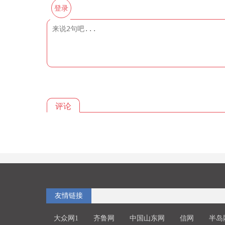
登录
评论
友情链接
大众网1
齐鲁网
中国山东网
信网
半岛