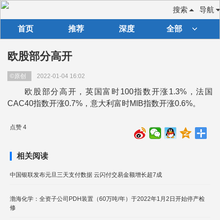
搜索
导航
首页
推荐
深度
全部
欧股部分高开
©原创
2022-01-04 16:02
欧股部分高开，英国富时100指数开涨1.3%，法国
CAC40指数开涨0.7%，意大利富时MIB指数开涨0.6%。
点赞 4
相关阅读
中国银联发布元旦三天支付数据 云闪付交易金额增长超7成
渤海化学：全资子公司PDH装置（60万吨/年）于2022年1月2日开始停产检
修