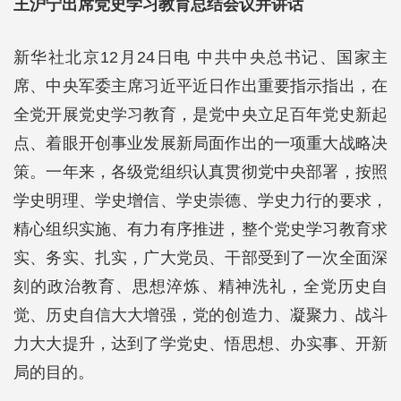
王沪宁出席党史学习教育总结会议并讲话
新华社北京12月24日电 中共中央总书记、国家主
席、中央军委主席习近平近日作出重要指示指出，在
全党开展党史学习教育，是党中央立足百年党史新起
点、着眼开创事业发展新局面作出的一项重大战略决
策。一年来，各级党组织认真贯彻党中央部署，按照
学史明理、学史增信、学史崇德、学史力行的要求，
精心组织实施、有力有序推进，整个党史学习教育求
实、务实、扎实，广大党员、干部受到了一次全面深
刻的政治教育、思想淬炼、精神洗礼，全党历史自
觉、历史自信大大增强，党的创造力、凝聚力、战斗
力大大提升，达到了学党史、悟思想、办实事、开新
局的目的。