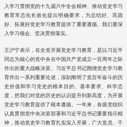
入学习贯彻党的十九届六中全会精神、推动党史学习
教育常态化长效化提出明确要求，为总结好、巩固
好、拓展好党史学习教育提供了重要遵循。我们要深
入学习领会、坚决贯彻落实。
王沪宁表示，在全党开展党史学习教育，是以习近平
同志为核心的党中央在中国共产党成立一百周年之际
作出的重大战略决策。习近平总书记围绕党史学习教
育作出一系列重要论述，深刻阐明了党百年奋斗的历
史价值和学习党史的根本目的、基本要求、科学态
度，把我们对党的历史的认识提升到新高度，为开展
党史学习教育提供了根本遵循。一年来，各级党组织
认真贯彻党中央决策部署和习近平总书记重要指示精
神，推动党史学习教育扎实深入开展，广大党员、干