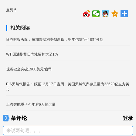
点赞 5
相关阅读
证券时报头版：短期票据利率创新低，明年信贷“开门红”可期
WTI原油期货日内涨幅扩大至1%
现货钯金突破1900美元/盎司
EIA天然气报告：截至12月17日当周，美国天然气库存总量为33620亿立方英
尺
上汽智能重卡今年逾6万转运量
条评论
0
登录
来说两句吧。。。