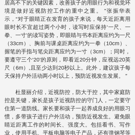
居高不下的关键因素，改善孩子的用眼行为和视觉环
境是做好近视防控工作的重中之重。 ”张振华表
示，“对于眼睛正在发育的孩子来说，每天近距离用
眼时长不宜超过两个小时，读写时应保持‘一尺、一
拳、一寸’的读写姿势，即眼睛与书本距离应约为一尺
（33cm）、胸前与课桌距离应约为一拳（10cm）、
握笔的手指与笔尖距离应约为一寸（3cm）；同时，
要遵守三个‘20’的原则，即看近20分钟，应视远20英
尺（6m）,且至少达到20秒以上。此外，建议孩子每
天保持户外活动两小时以上，预防近视发生发展。 ”
杜显丽介绍，近视防控，防大于控，其中家庭防
控是关键，家长是孩子近视防控的守门人，一定要守
住第一道防线。家长要和孩子一起养成良好的用眼习
惯，多带孩子进行户外活动，预防近视发生。避免眼
睛近距离工作的时间长、强度大。包括看书、写作
业，使用手机、平板电脑等电子产品，还有弹钢琴等