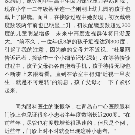
深感到，原先初中生高中生因为课业压力容易近视，
现在小学一二年级甚至连一些刚刚上幼儿园的孩子也
戴上了眼镜。而且，在接诊过程中她发现，初次戴镜
度数较两年前也已明显上升，初次配镜度数超过200
度的儿童明显增多，未来中高度近视群体将日渐庞
大。 “前不久，一位年仅3岁的孩子近视达到300度，
引起了我的注意，因为她的父母并不近视。”杜显丽
告诉记者，接诊中一个小细节记忆深刻，在等待接诊
过程中，孩子父母都各自抱着手机，孩子待得无聊也
不断凑上来跟着看。直到在诊室中得知“近视一旦发
生，就是不可逆转”的消息，孩子父母才一下子紧张
起来。
同为眼科医生的张振华，在青岛市中心医院眼科
门诊上也见证很多小患者半年度数增长近200度。“在
前些年，尽管也有度数增长很迅速的，但只是个例，
近些年，门诊上时不时就会出现这种小患者。 ”