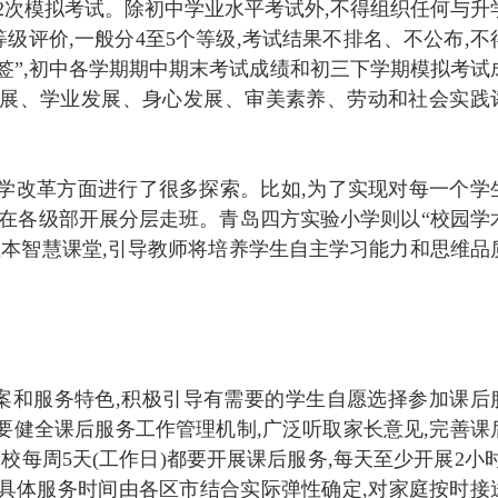
2次模拟考试。除初中学业水平考试外,不得组织任何与升
级评价,一般分4至5个等级,考试结果不排名、不公布,不
签”,初中各学期期中期末考试成绩和初三下学期模拟考试
发展、学业发展、身心发展、审美素养、劳动和社会实践
学改革方面进行了很多探索。比如,为了实现对每一个学
,在各级部开展分层走班。青岛四方实验小学则以“校园学
生本智慧课堂,引导教师将培养学生自主学习能力和思维品
案和服务特色,积极引导有需要的学生自愿选择参加课后
要健全课后服务工作管理机制,广泛听取家长意见,完善课
学校每周5天(工作日)都要开展课后服务,每天至少开展2小时
具体服务时间由各区市结合实际弹性确定,对家庭按时接