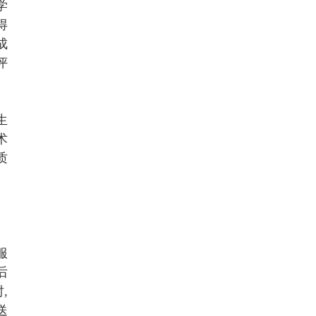
学
得
成
评
生
术
质
服
后
,
送