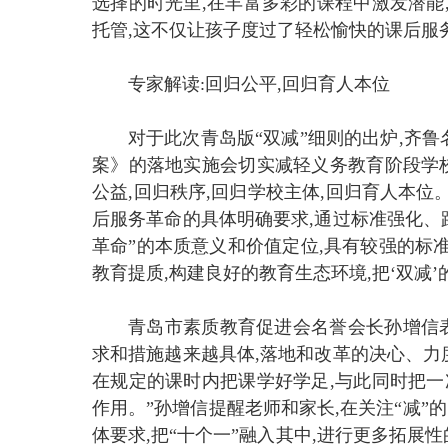
选择的时光里,在丰富多彩的课程中激发潜能
托管,这不仅让孩子度过了轻松愉快的课后服
专家解读:回归公平,回归育人本位
对于此次青岛版“双减”细则的出炉,齐
案》的落地实施会切实减轻义务教育阶段学校
公益,回归秩序,回归学校主体,回归育人本位
后服务革命的具体明确要求,通过标准强化、
革命”的本质意义和价值定位,具有较强的标
教育提质,构建良好的教育生态环境,把‘双减
青岛市素质教育促进会名誉会长孙增信表
求和措施越来越具体,落地和改革的决心、力
在规定的课时内把课学好学足,与此同时把一
作用。”孙增信提醒老师和家长,在关注“减”
体要求,把“十个一”融入其中,进行更多拓展