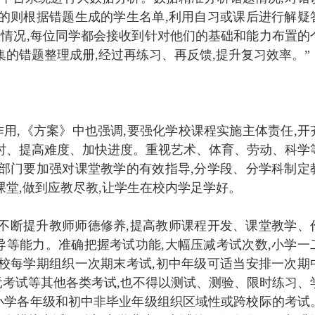
的则根据错题生成的学生名单,利用自习或课后进行解疑
握情况,每位同学都会接收到针对他们的基础和能力布置的
集的错题整理成册,经过再练习、再反馈,提升复习效率。”
作用,《方案》中也强调,要强化学校课程实施主体责任,开
时、提高难度、加快进度。重视艺术、体育、劳动、科学
部门要加强对课堂教学的有效指导,分学段、分学科制定
课堂,做到应教尽教,让学生在校内学足学好。
不断提升教师师德修养,提高教师课程开发、课堂教学、
等能力。准确把握考试功能,大幅压减考试次数,小学一
校每学期组织一次期末考试,初中年级可适当安排一次期
考试等其他各类考试,也不得以测试、测验、限时练习、
小学各年级和初中非毕业年级组织区域性或跨校际的考试