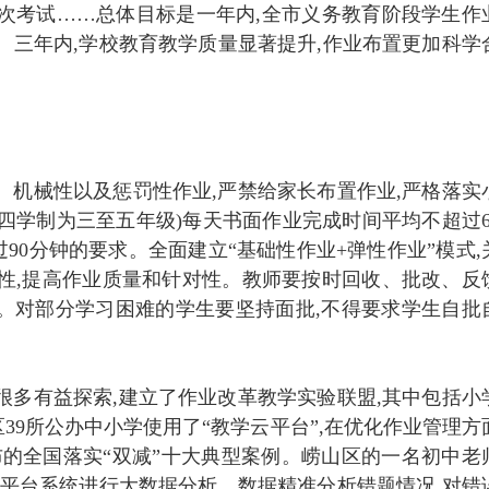
次考试……总体目标是一年内,全市义务教育阶段学生作
。三年内,学校教育教学质量显著提升,作业布置更加科学
、机械性以及惩罚性作业,严禁给家长布置作业,严格落实
四学制为三至五年级)每天书面作业完成时间平均不超过6
90分钟的要求。全面建立“基础性作业+弹性作业”模式,
性,提高作业质量和针对性。教师要按时回收、批改、反
”。对部分学习困难的学生要坚持面批,不得要求学生自批
很多有益探索,建立了作业改革教学实验联盟,其中包括小
区39所公办中小学使用了“教学云平台”,在优化作业管理方
布的全国落实“双减”十大典型案例。崂山区的一名初中老
云平台系统进行大数据分析。数据精准分析错题情况,对错