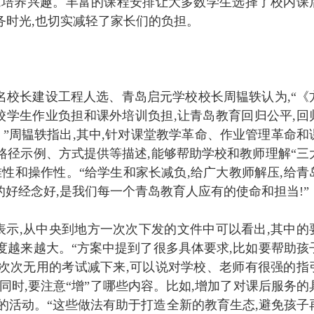
,培养兴趣。丰富的课程安排让大多数学生选择了校内课
务时光,也切实减轻了家长们的负担。
鲁名校长建设工程人选、青岛启元学校校长周韫轶认为,“《
学生作业负担和课外培训负担,让青岛教育回归公平,回
。”周韫轶指出,其中,针对课堂教学革命、作业管理革命和
路径示例、方式提供等描述,能够帮助学校和教师理解“三
准性和操作性。“给学生和家长减负,给广大教师解压,给青
’的好经念好,是我们每一个青岛教育人应有的使命和担当!”
示,从中央到地方一次次下发的文件中可以看出,其中的
度越来越大。“方案中提到了很多具体要求,比如要帮助孩
次次无用的考试减下来,可以说对学校、老师有很强的指
的同时,要注意“增”了哪些内容。比如,增加了对课后服务的
性的活动。“这些做法有助于打造全新的教育生态,避免孩子