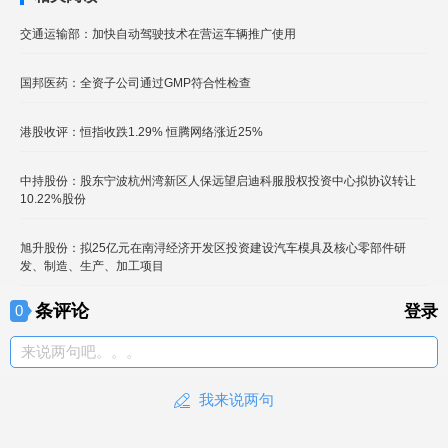
交通运输部：加快自动驾驶技术在营运车辆推广使用
国邦医药：全资子公司通过GMP符合性检查
港股收评：恒指收跌1.29% 恒腾网络涨近25%
中持股份：股东宁波杭州湾新区人保远望启迪科服股权投资中心拟协议转让
10.22%股份
旭升股份：拟25亿元在南浔经济开发区投资建设汽车模具及核心零部件研
发、制造、生产、加工项目
条评论
0
登录
来说两句吧。。。
我来说两句