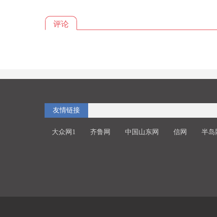
评论
友情链接
大众网1
齐鲁网
中国山东网
信网
半岛