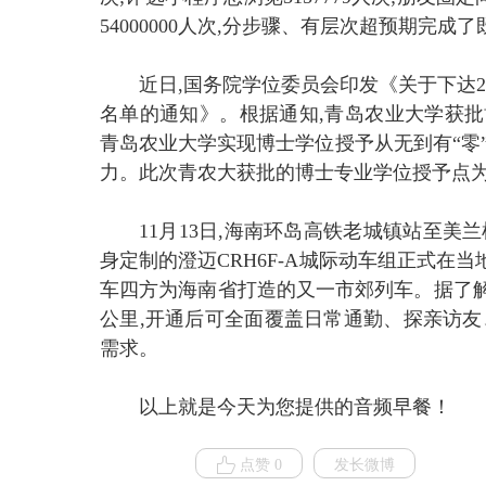
54000000人次,分步骤、有层次超预期完成
近日,国务院学位委员会印发《关于下达
名单的通知》。根据通知,青岛农业大学获批
青岛农业大学实现博士学位授予从无到有“零
力。此次青农大获批的博士专业学位授予点
11月13日,海南环岛高铁老城镇站至
身定制的澄迈CRH6F-A城际动车组正式在当地
车四方为海南省打造的又一市郊列车。据了解
公里,开通后可全面覆盖日常通勤、探亲访友
需求。
以上就是今天为您提供的音频早餐！
点赞 0
发长微博