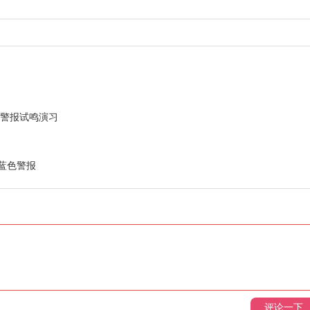
防灾警报试鸣演习
蓝色警报
评论一下