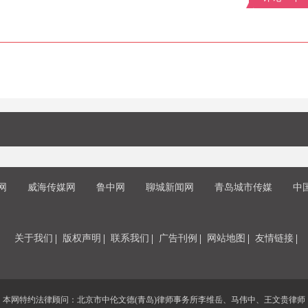
网
威海传媒网
鲁中网
聊城新闻网
青岛城市传媒
中
关于我们
版权声明
联系我们
广告刊例
网站地图
友情链接
本网特约法律顾问：北京市中伦文德(青岛)律师事务所李维岳、马伟中、王文贵律师