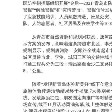
民防空指挥部组织开展“金盾—2021”青岛
警报”“解除警报”和“灾情警报”。警报信
了应急技能培训、人员疏散掩蔽、应急处突
队、人防志愿者、社区居民及在校学生等100
从青岛市自然资源和规划局获悉，唐河
示方案的发布，意味着这条跨越市北区、李
规划显示，规划唐河路—安顺路全线南起市北
城区贯通市北、李沧、城阳三区的交通性城
打通工程共分为三段：瑞昌路至金沙二支路
8．1公里。
随着“发现新青岛体验新美好”线下创意
旅游体验评选活动结果终于揭晓,7大类别4
线、发放激励红包、朋友圈定向推广等对精选
场宣传,截至11月活动圆满落幕,线上整体触达曝光
次;评选小程序总浏览3157779人次;朋友圈定