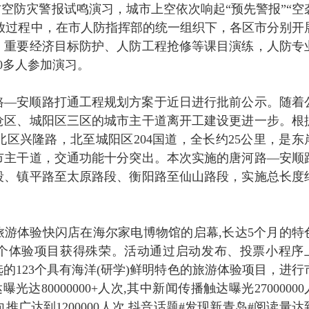
市防空防灾警报试鸣演习，城市上空依次响起“预先警报”“空
号发放过程中，在市人防指挥部的统一组织下，各区市分别开
、重要经济目标防护、人防工程抢修等课目演练，人防专
0多人参加演习。
路—安顺路打通工程规划方案于近日进行批前公示。随着
沧区、城阳区三区的城市主干道离开工建设更进一步。根
区兴隆路，北至城阳区204国道，全长约25公里，是东
市主干道，交通功能十分突出。本次实施的唐河路—安顺
段、镇平路至太原路段、衡阳路至仙山路段，实施总长度
旅游体验快闪店在海尔家电博物馆的启幕,长达5个月的特
8个体验项目获得殊荣。活动通过启动发布、投票小程序
的123个具有海洋(研学)鲜明特色的旅游体验项目，进行
达80000000+人次,其中新闻传播触达曝光27000000
向推广达到1200000人次,抖音话题#发现新青岛#阅读量达