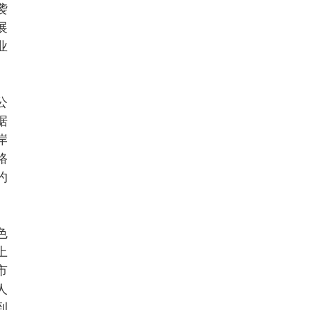
袭
展
业
公
据
岸
路
约
色
上
市
人
到