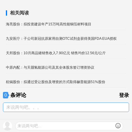
相关阅读
海亮股份：拟投资建设年产15万吨高性能铜箔材料项目
九安医疗：子公司新冠抗原家用自测OTC试剂盒获得美国FDA EUA授权
天邦股份：10月商品猪销售收入7.90亿元 销售均价12.56元/公斤
中原内配：与天朤氢能源公司及其全体股东签订增资协议
杭锅股份：拟通过受让股份及增资的方式取得赫普能源51%股份
条评论
0
登录
来说两句吧。。。
我来说两句
来说两句吧...