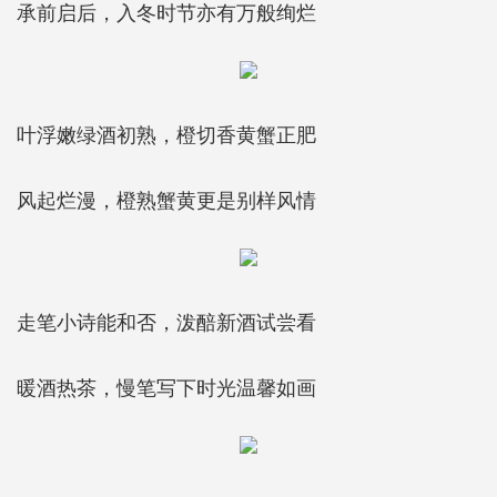
承前启后，入冬时节亦有万般绚烂
叶浮嫩绿酒初熟，橙切香黄蟹正肥
风起烂漫，橙熟蟹黄更是别样风情
走笔小诗能和否，泼醅新酒试尝看
暖酒热茶，慢笔写下时光温馨如画