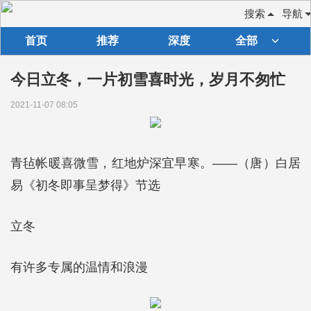
搜索
导航
首页
推荐
深度
全部
今日立冬，一片初雪喜时光，岁月不匆忙
2021-11-07 08:05
青毡帐暖喜微雪，红地炉深宜早寒。——（唐）白居
易《初冬即事呈梦得》节选
立冬
有许多专属的温情和浪漫