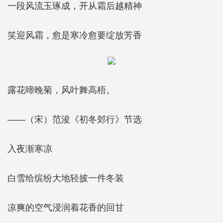
一段风流玉琢成，开从霜后越精神
笑迎风霜，愈是寒冷愈要绽放芳香
露花啼晚菊，风叶舞高梧。
——（宋）范浚《初冬郊行》节选
入夜渐寒凉
白雪给缤纷大地轻披一件冬装
凉爽的空气浸润着花香的回甘