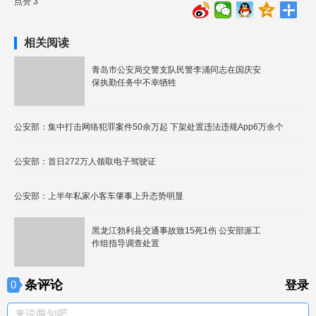
点赞 3
相关阅读
青岛市公安局交警支队民警李涌同志在国庆安
保执勤任务中不幸牺牲
公安部：集中打击网络犯罪案件50余万起 下架处置违法违规App6万余个
公安部：首日272万人领取电子驾驶证
公安部：上半年私家小客车肇事上升态势明显
黑龙江勃利县交通事故致15死1伤 公安部派工
作组指导调查处置
条评论
0
登录
来说两句吧。。。