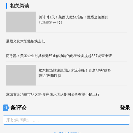
相关阅读
倒计时1天！莱西人做好准备！燃爆全莱西的
活动即将开启！
港股光伏太阳能板块走低
商务部：美国企业对具有无线通信功能的电子设备提起337调查申请
胶东机场站迎战国庆客流高峰！青岛地铁“耐冬
班组”严阵以待
京城黄金消费市场火热 专家表示国庆期间金价有望小幅上行
条评论
0
登录
来说两句吧。。。