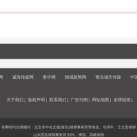
网
威海传媒网
鲁中网
聊城新闻网
青岛城市传媒
中
关于我们
版权声明
联系我们
广告刊例
网站地图
友情链接
本网特约法律顾问：北京市中伦文德(青岛)律师事务所李维岳、马伟中、王文贵律师
山东照岳律师事务所 刘均、傅强、高峰律师