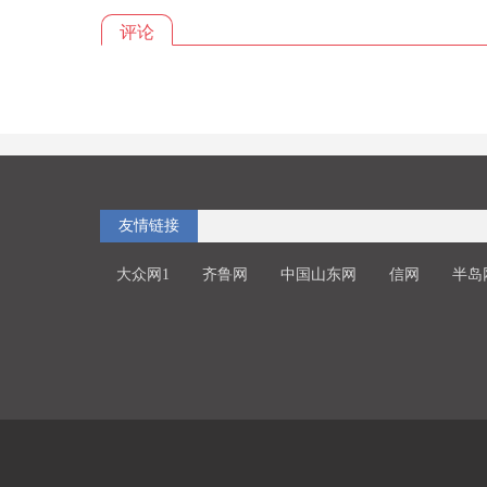
评论
友情链接
大众网1
齐鲁网
中国山东网
信网
半岛