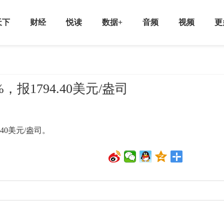
天下
财经
悦读
数据+
音频
视频
更
，报1794.40美元/盎司
40美元/盎司。