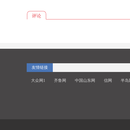
评论
友情链接
大众网1
齐鲁网
中国山东网
信网
半岛