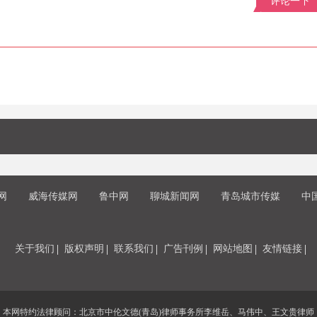
评论一下
网
威海传媒网
鲁中网
聊城新闻网
青岛城市传媒
中
关于我们
版权声明
联系我们
广告刊例
网站地图
友情链接
本网特约法律顾问：北京市中伦文德(青岛)律师事务所李维岳、马伟中、王文贵律师