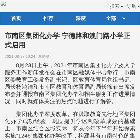
搜索
导航
首页
推荐
深度
全部
市南区集团化办学 宁德路和澳门路小学正
式启用
2021-08-23 10:24
李倚慰
8月23日上午，2021年市南区集团化办学及入学
服务工作新闻发布会在市南区融媒体中心举行。市南
区委教育工委常务副书记、区教育体育局党组书记、
局长杨鸿清和市南区教育和体育局副局长徐菲出席发
布会并通报市南区集团化办学和招生服务工作进展情
况，同时就媒体关注的热点问题进行了解答。
集团化办学深度改革。在汲取教育先行地区集团
化办学成功经验，巩固提升学区制改革成效的基础
上，市南区结合区域实际，将从今年下半年开始探索
实施“1246”集团化办学改革，构建具有市南特色的集