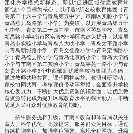
团化办学模式新样态。即以“促进区域优质教育均
衡”这1个目标为核心，以打造2所名校教育集团（青
岛第二十六中学与青岛第五中学、市南区实验小学与
青岛燕儿岛路第一小学）为突破，以开展青岛第五十
七中学、青岛第二十四中学、市南区琴岛学校、青岛
新昌路小学4所市区实验校+学区共建为提升，以发展
青岛市实验小学与青岛八大峡小学；青岛太平路小学
与青岛朝城路小学；青岛文登路小学与青岛定陶路小
学；青岛德县路小学与青岛北京路小学；青岛大学路
小学与市南区第二实验小学；青岛莱芜一路小学与青
岛贵州路小学6个中西部新优质学校微集团为基础，
通过教师共培共育、课程同构实施、教研科研联动、
家校协同共育、考核评价带动等举措，全面提升学校
核心发展力，不断扩大优质资源的辐射面，让优质教
育资源转化成为提升区域教育水平的强大动力，不断
满足人民群众对优质教育的期盼。
招生服务提档升级。市南区教育和体育局以关注
育人、科学优化、高效提速、服务群众为目标，通过
持续扩增学位、加强学位预警、实现全程网办、升级