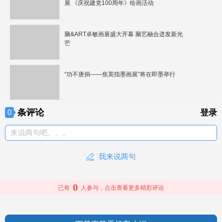
展 《庆祝建党100周年》绘画活动
脑&ART卓敏画展盛大开幕 脑艺融合迸发新光
芒
“功不唐捐——焦英指墨画展”将在即墨举行
条评论
0
登录
来说两句吧。。。
我来说两句
0
已有
人参与，点击查看更多精彩评论