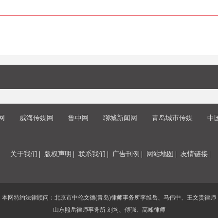
网
威海传媒网
鲁中网
聊城新闻网
青岛城市传媒
中
关于我们
版权声明
联系我们
广告刊例
网站地图
友情链接
本网特约法律顾问：北京市中伦文德(青岛)律师事务所李维岳、马伟中、王文贵律师
山东照岳律师事务所 刘均、傅强、高峰律师