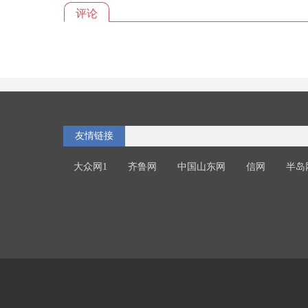
评论
友情链接
大众网1
齐鲁网
中国山东网
信网
半岛