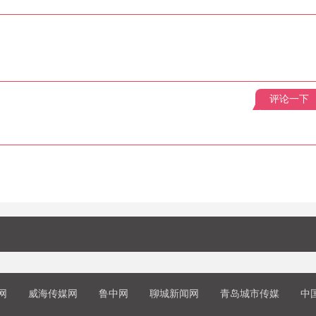
评论一下
网
威海传媒网
鲁中网
聊城新闻网
青岛城市传媒
中