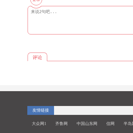
评论
友情链接
大众网1
齐鲁网
中国山东网
信网
半岛