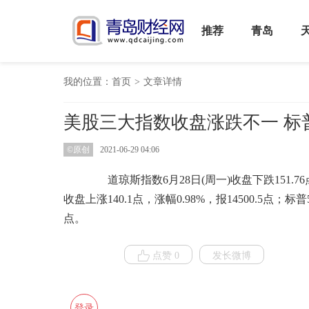
推荐
青岛
我的位置：
首页
>
文章详情
美股三大指数收盘涨跌不一 标
©原创
2021-06-29 04:06
道琼斯指数6月28日(周一)收盘下跌151.76点
收盘上涨140.1点，涨幅0.98%，报14500.5点；标普5
点。
点赞 0
发长微博
登录