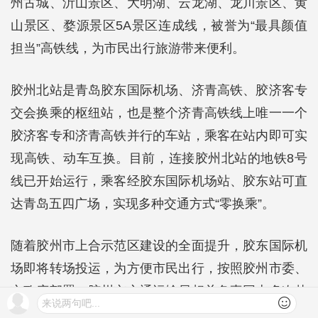
州古城、沂山景区、大明湖、云龙湖、龙川景区、黄
山景区、婺源景区5A景区连成线，被誉为“最具颜值
担当”高铁线，为市民出行旅游带来便利。
胶州北站是青岛胶东国际机场、济青高铁、胶济客专
交会换乘的枢纽站，也是整个济青高铁线上唯一一个
胶济客专和济青高铁并行的车站，乘客在站内即可实
现高铁、动车互换。目前，连接胶州北站的地铁8号
线已开始运行，乘客经胶东国际机场站、胶东站可直
达青岛五四广场，实现多种交通方式“零换乘”。
随着胶州市上合示范区建设的全面提升，胶东国际机
场即将转场投运，为方便市民出行，按照胶州市委、
市政府部署，胶州市交通运输局相关负责同志多次赴
来说两句吧...
铁路部门积极沟通，主动汇报胶州北站运力需求变