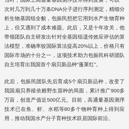
当时，国际上高通量基因测序技术得到发展，可以一
次对几万到几十万条DNA分子进行序列测定，精细分
析生物基因组全貌，包振民想把它用到水产生物育种
上，但又遇到了成本难题。此后，又是十年攻关，他
带领团队自主研发出针对全基因组遗传效应评估的算
法模型，准确率较国际算法提高20%以上，价格只有
国际市场的十分之一，这项技术助力包振民科研团队
自主培育出我国首个扇贝新品种“蓬莱红”。
此后，包振民团队先后育成5个扇贝新品种，改变了
我国扇贝养殖依赖野生苗种的局面，累计推广900多
万亩，创造产值近500亿元。目前，高通量基因测序
技术已在鱼、虾、水稻等80多个物种育种上得到应
用，推动我国水产分子育种技术跃居国际前沿。