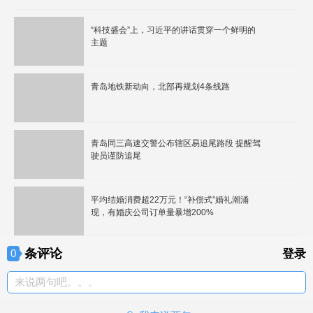
“科技盛会”上，习近平的讲话贯穿一个鲜明的
主题
青岛地铁新动向，北部再规划4条线路
青岛同三高速交警公布辖区易追尾路段 提醒驾
驶员谨防追尾
平均结婚消费超22万元！“补偿式”婚礼潮涌
现，有婚庆公司订单量暴增200%
条评论
0
登录
来说两句吧。。。