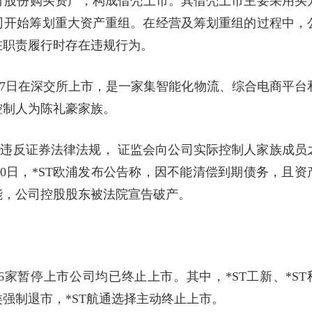
行股份购买资产，构成借壳上市。其借壳上市主要采用买
公司开始筹划重大资产重组。在经营及筹划重组的过程中，
在职责履行时存在违规行为。
4年1月27日在深交所上市，是一家集智能化物流、综合电商平台
控制人为陈礼豪家族。
因涉嫌违反证券法律法规， 证监会向公司实际控制人家族成员
20日，*ST欧浦发布公告称，因不能清偿到期债务，且资
能，公司控股股东被法院宣告破产。
家暂停上市公司均已终止上市。其中，*ST工新、*ST
务类强制退市，*ST航通选择主动终止上市。