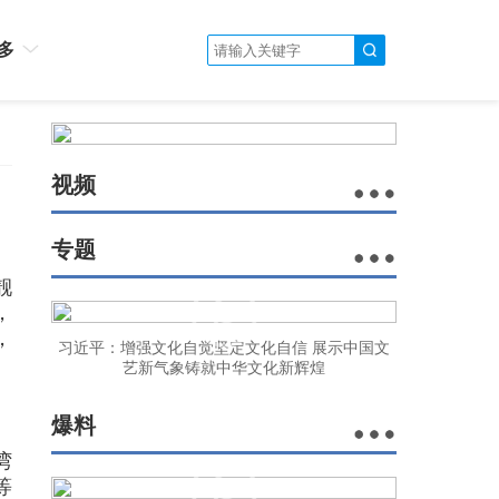
多
视频
专题
靓
，
，
习近平：增强文化自觉坚定文化自信 展示中国文
艺新气象铸就中华文化新辉煌
爆料
湾
等