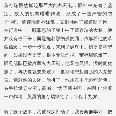
董存瑞毅然抓起那巨大的炸药包，眼神中充满了坚
定。敌人的机构嗒嗒作响，形成了一道严密的防
护“网”。董存瑞毫不犹豫，立刻冲向了那道防护网。
在行进中，一颗罪恶的子弹击中了董存瑞的大腿，他
并没有停下来，而是拖着那伤残的腿，依靠着他的革
命信念，一步一步靠近，来到了碉堡下。碉堡是桥型
的，如果没有支架，根本无法炸掉。董存瑞犯难了。
眼见部队已被敌军火力压制，他又急又恨。没时间犹
豫了，再犹豫就要失败了！董存瑞想起自己的入党誓
言、党对他的关怀，他拼了。他用左手托起炸药包，
右手拉燃导火索，高喊：“为了新中国，冲啊！”伴着
一声炸响，英勇的董存瑞牺牲了，年仅十九岁。
听了这个故事，我被深深打动了，我要向他学习，把