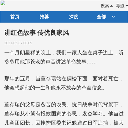
搜索
导航
首页
推荐
深度
全部
讲红色故事 传优良家风
2021-05-07 00:09
一个月朗星稀的晚上，我们一家人坐在桌子边上，听
爷爷用他那苍老的声音讲述革命故事……
那年的五月，当董存瑞站在碉楼下面，面对着死亡，
他会想起他的一生和他永不放弃的革命信念。
董存瑞的父母是贫苦的农民。抗日战争时代背景下，
董存瑞从小就有报效国家的心思，发奋学习。他当过
儿童团团长，因掩护区委书记躲避过日军追捕，被大