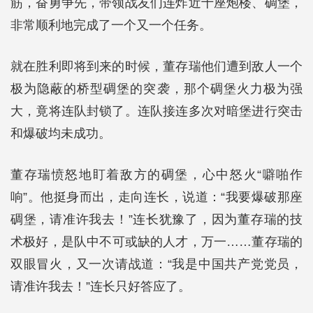
筋，奋勇争先，带领战友们连炸近十座炮楼、碉堡，
非常顺利地完成了一个又一个任务。
就在胜利即将到来的时候，董存瑞他们遭到敌人一个
极为隐蔽的桥型碉堡的突袭，那个碉堡火力极为强
大，竟将连队封锁了。连队接连多次对暗堡进行突击
和爆破均未成功。
董存瑞愤怒地盯着敌方的碉堡，心中怒火“噼啪作
响”。他挺身而出，走向连长，说道：“我要爆破那座
碉堡，请准许我去！”连长犹豫了，因为董存瑞的技
术极好，是队中不可或缺的人才，万一……董存瑞的
双眼冒火，又一次请战道：“我是中国共产党党员，
请准许我去！”连长只好答应了。