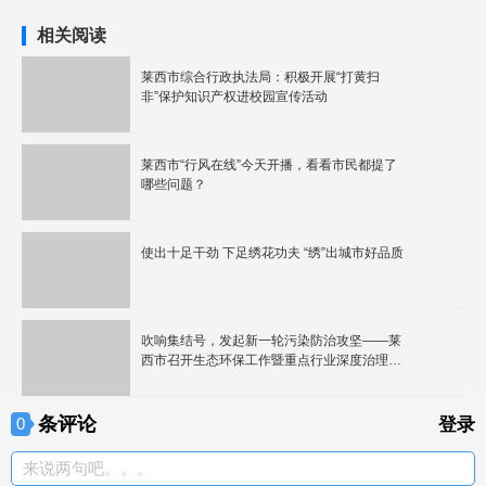
相关阅读
莱西市综合行政执法局：积极开展“打黄扫
非”保护知识产权进校园宣传活动
莱西市“行风在线”今天开播，看看市民都提了
哪些问题？
使出十足干劲 下足绣花功夫 “绣”出城市好品质
吹响集结号，发起新一轮污染防治攻坚——莱
西市召开生态环保工作暨重点行业深度治理会
议
条评论
0
登录
来说两句吧。。。