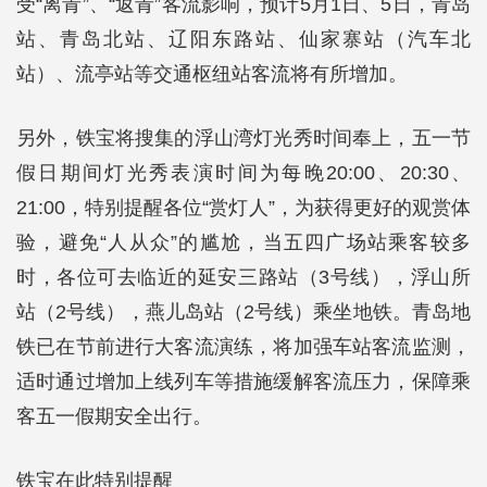
受“离青”、“返青”客流影响，预计5月1日、5日，青岛
站、青岛北站、辽阳东路站、仙家寨站（汽车北
站）、流亭站等交通枢纽站客流将有所增加。
另外，铁宝将搜集的浮山湾灯光秀时间奉上，五一节
假日期间灯光秀表演时间为每晚20:00、20:30、
21:00，特别提醒各位“赏灯人”，为获得更好的观赏体
验，避免“人从众”的尴尬，当五四广场站乘客较多
时，各位可去临近的延安三路站（3号线），浮山所
站（2号线），燕儿岛站（2号线）乘坐地铁。青岛地
铁已在节前进行大客流演练，将加强车站客流监测，
适时通过增加上线列车等措施缓解客流压力，保障乘
客五一假期安全出行。
铁宝在此特别提醒