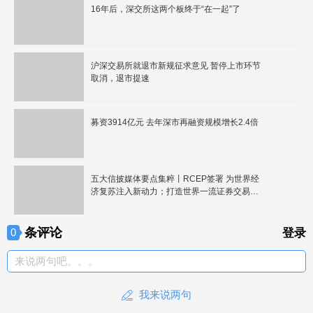
16年后，深交所这两个板终于“在一起”了
沪深交易所就退市新规征求意见 暂停上市环节
取消，退市提速
募资3914亿元 去年深市再融资规模增长2.4倍
五大信披媒体要点集粹丨RCEP签署 为世界经
济复苏注入新动力；打造世界一流证券交易所
路径清晰
条评论
0
登录
来说两句吧。。。
我来说两句