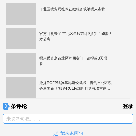
市北区税务局社保征缴服务获纳税人点赞
官方回复来了 市北区年底前计划配租150套人
才公寓
拟来返青岛市北区的朋友们，请提前3天报
备！
抢抓RCEP试验基地建设机遇！青岛市北区税
务局发布《“服务RCEP战略 打造税收营商环
境新高地” 行动方案》
条评论
0
登录
来说两句吧。。。
我来说两句