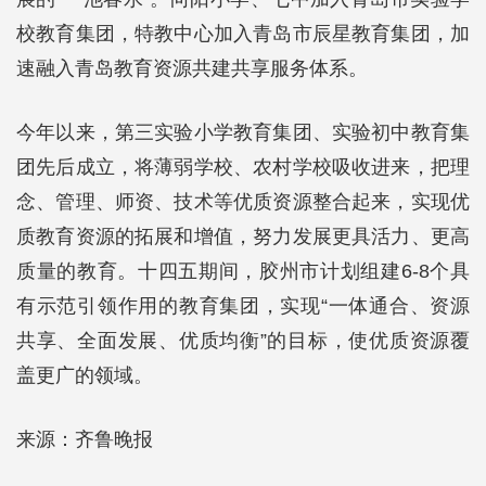
校教育集团，特教中心加入青岛市辰星教育集团，加
速融入青岛教育资源共建共享服务体系。
今年以来，第三实验小学教育集团、实验初中教育集
团先后成立，将薄弱学校、农村学校吸收进来，把理
念、管理、师资、技术等优质资源整合起来，实现优
质教育资源的拓展和增值，努力发展更具活力、更高
质量的教育。十四五期间，胶州市计划组建6-8个具
有示范引领作用的教育集团，实现“一体通合、资源
共享、全面发展、优质均衡”的目标，使优质资源覆
盖更广的领域。
来源：齐鲁晚报