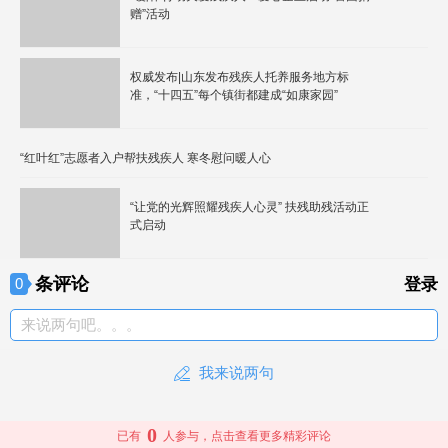
赠”活动
权威发布|山东发布残疾人托养服务地方标
准，“十四五”每个镇街都建成“如康家园”
“红叶红”志愿者入户帮扶残疾人 寒冬慰问暖人心
“让党的光辉照耀残疾人心灵” 扶残助残活动正
式启动
条评论
0
登录
来说两句吧。。。
我来说两句
0
已有
人参与，点击查看更多精彩评论