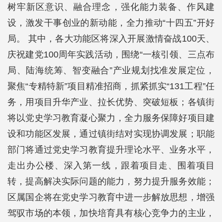
树牢新区意识、融合理念，强化能力装备、作风建
设，激发干事创业的新动能，全力推动“十四五”开好
局。 其中，各大功能区将深入开展激情奋战100天、
庆祝建党100周年实践活动，围绕“一核引领、三点布
局、陆海统筹、智变融合”产业规划找准发展定位，
聚焦“专精特新”项目精准招商，抓紧抓实“131工程”任
务，用项目升华产业、拉长优势、突破短板；各镇街
将以党史学习教育凝心聚力，全力服务保障好项目建
设和功能区发展，通过镇街结对实现协调发展；职能
部门将通过党史学习教育提升理论水平、业务水平，
走出办公楼、深入第一线，跟着项目走、围着项目
转，提高解决实际问题的能力，努力提升服务效能；
区属国企将在党史学习教育中进一步解放思想，增强
驾驭市场的本领，加快培育具有核心竞争力的主业，