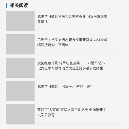
相关阅读
党史学习教育动员大会在京召开 习近平发表重
要讲话
习近平：学党史悟思想办实事开新局 以优异成
绩迎接建党一百周年
发扬红色传统 传承红色基因—— 习近平总书
记党史学习教育动员大会重要讲话引发师生热
议
党史学习教育，习近平开讲“第一课”
莱西“百人宣讲团”深入基层讲党史 全面推开党
史学习教育