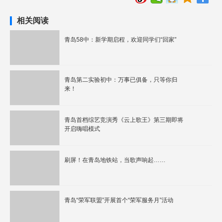
相关阅读
青岛58中：新学期启程，欢迎同学们“回家”
青岛第二实验初中：万事已俱备，只等你归
来！
青岛首档综艺竞演秀《云上歌王》第三期即将
开启嗨唱模式
刷屏！在青岛地铁站，当歌声响起……
青岛“荣军联盟”开展首个“荣军服务月”活动