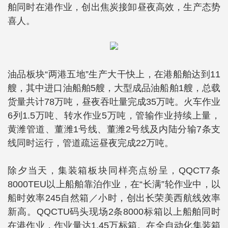
舶同时在港作业，创出焦炭接卸昼夜高效，生产态势
喜人。
油品板块“两港五地”生产大干快上，在港船舶达到11
艘，其中进口油船舶5艘，大型成品油船舶1艘，总载
货量共计78万吨，昼夜吞吐量完成35万吨。火车作业
6列1.5万吨、转水作业5万吨，管输作业持续上量，
黄潍管道、董潍1号线、董潍2号线及内陆分输7条支
线同时运行，管道疏运昼夜完成22万吨。
除夕当天，集装箱板块同样亮点纷呈，QQCT7条
8000TEU以上船舶靠泊作业，在“长满”轮作业中，以
船时效率245自然箱／小时，创出长荣美西航线效率
新高。QQCTU码头现场2条8000标箱以上船舶同时
在港作业，作业量达1.45万标箱。在全自动化集装箱