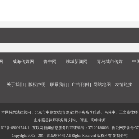
网
威海传媒网
鲁中网
聊城新闻网
青岛城市传媒
中
关于我们
版权声明
联系我们
广告刊例
网站地图
友情链接
本网特约法律顾问：北京市中伦文德(青岛)律师事务所李维岳、马伟中、王文贵律师
山东照岳律师事务所 刘均、傅强、高峰律师
CP备:09091744-1
互联网新闻信息服务许可证编号：37120180006
鲁公网安备号:3702
Copyright 2005 - 2014 青岛财经网 All Rights Reserved 版权所有 复制必究