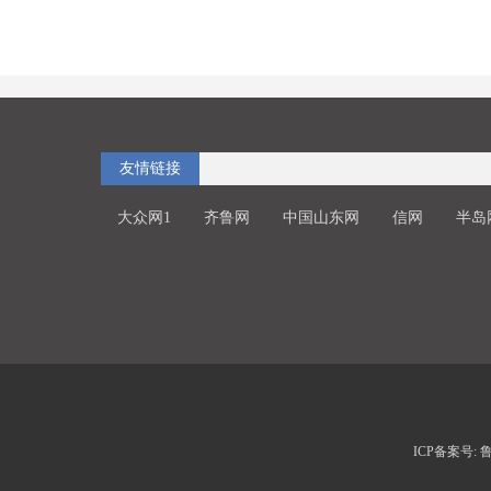
友情链接
大众网1
齐鲁网
中国山东网
信网
半岛
ICP备案号: 鲁I