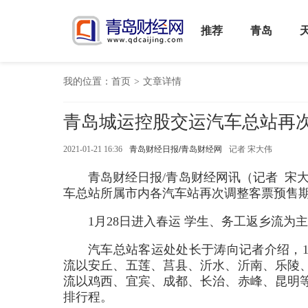
推荐
青岛
我的位置：
首页
>
文章详情
青岛城运控股交运汽车总站再次
2021-01-21 16:36
青岛财经日报/青岛财经网
记者 宋大伟
青岛财经日报/青岛财经网讯（记者 宋
车总站所属市内各汽车站再次调整客票预
1月28日进入春运 学生、务工返
汽车总站客运处处长于涛向记者介绍，1
流以安丘、五莲、莒县、沂水、沂南、乐陵
流以鸡西、宜宾、成都、长治、赤峰、昆明
排行程。