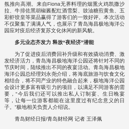
氛推向高潮。来自Fiona无界料理的烟熏火鸡凯撒沙
拉、牛排佐黑胡椒酱配红酒雪梨、豉油糖煎黄鱼、五
彩虾饺皇等菜品赢得了游客们的一致好评。本次活动
不仅聚集了满满人气，也展示了青岛海昌极地海洋公
园应对疫后经济复苏文化休闲的新风貌。
多元业态齐发力 释放“夜经济”潜能
为了促进疫后消费回补升级和有效撬动消费、激
发经济活力，青岛海昌极地海洋公园还将针对不同的
节庆时间，陆续推出不同的夜宴活动。青岛海昌极地
海洋公园总经理刘永尧介绍，将海底旅游与饮食文化
相结合，将不同产业的特色融合起来，极地海洋公园
会设计更多富有吸引力的项目，以满足不同游客的需
要，“今后我们还可以推出私人订制宴、生日晚宴
等，让每一位游客都能在这里度过有纪念意义的日
子。”极地相关负责人介绍说。
青岛财经日报/青岛财经网 记者 王泽佩