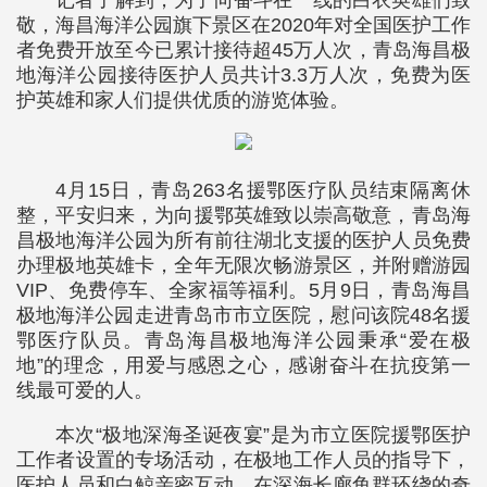
记者了解到，为了向奋斗在一线的白衣英雄们致
敬，海昌海洋公园旗下景区在2020年对全国医护工作
者免费开放至今已累计接待超45万人次，青岛海昌极
地海洋公园接待医护人员共计3.3万人次，免费为医
护英雄和家人们提供优质的游览体验。
4月15日，青岛263名援鄂医疗队员结束隔离休
整，平安归来，为向援鄂英雄致以崇高敬意，青岛海
昌极地海洋公园为所有前往湖北支援的医护人员免费
办理极地英雄卡，全年无限次畅游景区，并附赠游园
VIP、免费停车、全家福等福利。5月9日，青岛海昌
极地海洋公园走进青岛市市立医院，慰问该院48名援
鄂医疗队员。青岛海昌极地海洋公园秉承“爱在极
地”的理念，用爱与感恩之心，感谢奋斗在抗疫第一
线最可爱的人。
本次“极地深海圣诞夜宴”是为市立医院援鄂医护
工作者设置的专场活动，在极地工作人员的指导下，
医护人员和白鲸亲密互动，在深海长廊鱼群环绕的奇