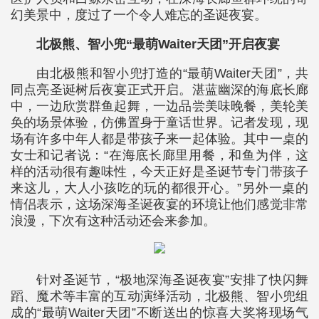
幻美景中，度过了一个令人难忘的圣诞夜宴。
北极熊、智小兜“最萌Waiter天团”开启夜宴
由北极熊和智小兜打造的“最萌Waiter天团”，共
同点亮圣诞树后夜宴正式开启。湛蓝幽深的海底长廊
中，一边欣赏群鱼起舞，一边品尝美味晚餐，美轮美
奂的场景体验，仿佛置身于童话世界。记者发现，现
场有许多中年人都是带孩子来一起体验。其中一桌的
女士和记者说：“在海底长廊里用餐，和鱼为伴，这
样的活动很有趣味性，今天正好是圣诞节专门带孩子
来这儿，大人小孩吃的玩的都很开心。”另外一桌的
情侣表示，这场深海圣诞夜宴的环境让他们感觉非常
浪漫，下次有这种活动还会来参加。
针对圣诞节，“极地深海圣诞夜宴”安排了快闪舞
蹈、魔术等丰富的互动演绎活动，北极熊、智小兜组
成的“最萌Waiter天团”不断送出的惊喜大奖将现场气