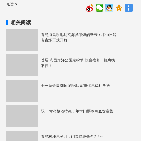
点赞 6
相关阅读
青岛海昌极地朋克海洋节炫酷来袭 7月25日鲸
奇夜场正式开放
首届“海昌海洋公园宠粉节”惊喜启幕，钜惠嗨
不停！
十一黄金周潮玩游极地 多重优惠福利放送
双11青岛极地特惠，年卡门票冰点底价发售
青岛极地惠民月，门票特惠低至2.7折