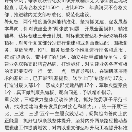
评价细则，每季度联合纪委组织开展基层党支部全覆盖现场
检查，现有合格支部150个，占比80%，年底消灭不合格支
部，推进辖内党支部标准化、规范化建设。
补短板，两个维度画像赋能精准化。坚持抓党建、促发展基
本导向，针对党建业务“两张皮”问题，开展全面摸排、精准
辅导、达标创建三步走计划。对标党支部达标升级52项具体
指标，对每个党支部分别进行党建和业务画像匹配，围绕党
务、基础管理、KPI、服务质量多个维度进行排名和通报，
按照“抓两头、带中间”的思路，确立4批重点辅导单位，党
建业务双强支部培育品牌、打造标杆，对党建业务各有短板
的支部要实行一行一策、一点一策督导帮扶。在调研基层需
求的基础上，已开展“强基提质、送学上门”专题辅导17次，
打造过硬支部1个，形成支部党建品牌17个，萃取典型案例
1个，真正做到聚焦短板、靶向问题，予以精准指导。
重实效，三端发力整体促动长效化。抓好党委班子示范带
动。找准党建与业务发展的对接点和着力点，统一开展“三
比、三述、三强”五个一主题实践活动，凝聚起向善向上的
正能量；抓好组织条线整体提升。坚持内外两条路径推动基
层党建工作提质增效，对内以党支部达标升级工程提升标准