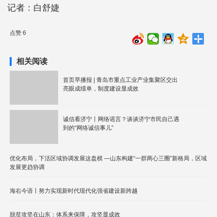
记者：白舒婕
点赞 6
相关阅读
首页早播报 | 青岛市重点工业产业集聚区交出
亮眼成绩单，制度建设显成效
诚信看济宁丨网络谣言？谈谈济宁市民自己遇
到的“网络诚信事儿”
优化布局，下活区域协调发展这盘棋 —山东构建“一群两心三圈”新格局，区域
发展更趋协调
海右今语丨努力实现新时代现代化强省建设新跨越
脱贫攻坚在山东：体系来保障，攻坚显成效